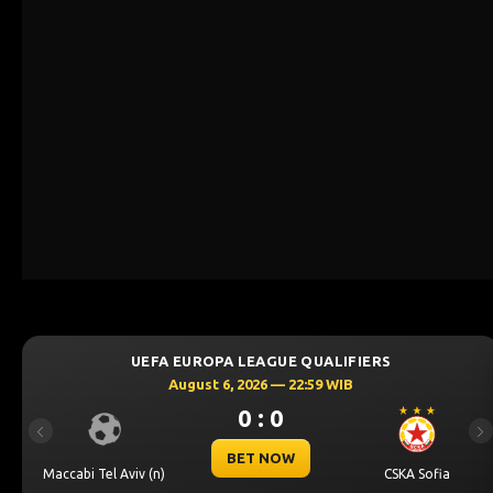
 EUROPA LEAGUE QUALIFIERS
UEFA E
August 6, 2026 — 22:59 WIB
Au
0 : 0
Previous
Ne
BET NOW
CSKA Sofia
Lincoln Red Imps (n)