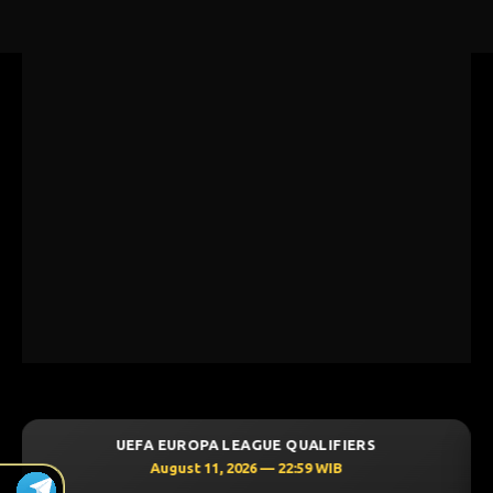
 EUROPA LEAGUE QUALIFIERS
S
ugust 11, 2026 — 22:59 WIB
August 