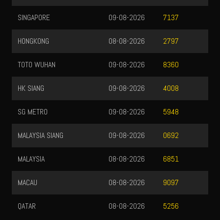
SINGAPORE
09-08-2026
7137
HONGKONG
08-08-2026
2797
TOTO WUHAN
09-08-2026
8360
HK SIANG
09-08-2026
4008
SG METRO
09-08-2026
5948
MALAYSIA SIANG
09-08-2026
0692
MALAYSIA
08-08-2026
6851
MACAU
08-08-2026
9097
QATAR
08-08-2026
5256